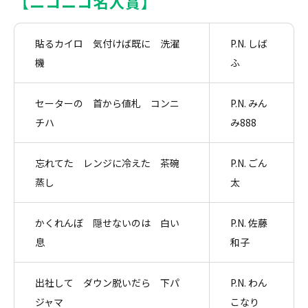
【ニコニコ名人賞】
貼るカイロ 気付けば既に 洗濯
P.N. しば
機
ふ
セーターの 首から値札 コンニ
P.N. みん
チハ
み888
忘れてた レンジに冷えた 茶碗
P.N. ごん
蒸し
太
かくれんぼ 隠せないのは 白い
P.N. 佐藤
息
和子
出社して ダウン脱いだら 下パ
P.N. わん
ジャマ
こなり