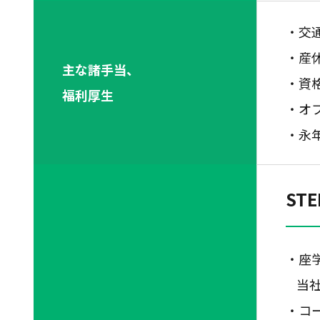
・交
・産
主な諸手当、
・資
福利厚生
・オ
・永
ST
・座
当
・コ