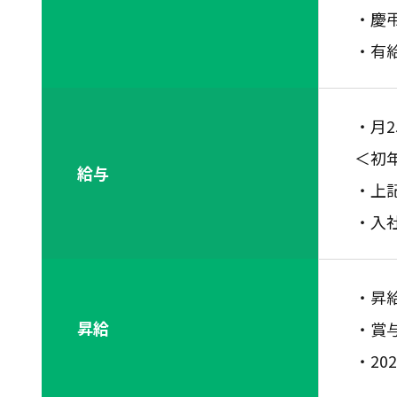
・慶
・有
・月2
＜初年
給与
・上
・入
・昇給
昇給
・賞与
・20