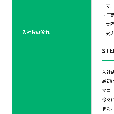
マ
・店
実
入社後の流れ
実
ST
入社
最初
マニ
徐々
また