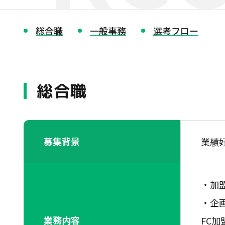
総合職
一般事務
選考フロー
総合職
募集背景
業績
・加
・企
業務内容
FC