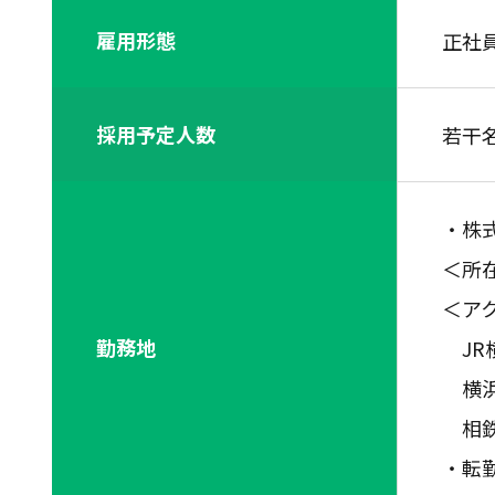
雇用形態
正社
採用予定人数
若干
・株
＜所在
＜ア
勤務地
JR
横浜
相鉄
・転