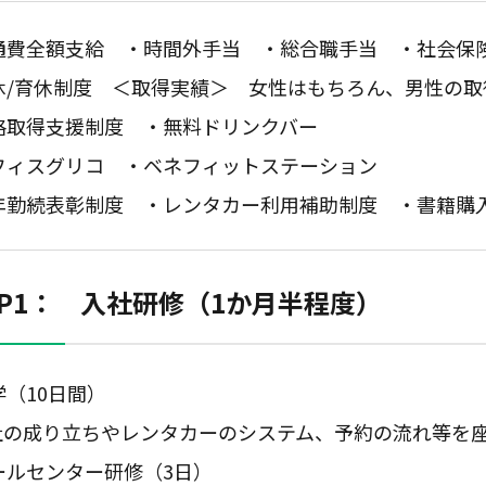
通費全額支給 ・時間外手当
・総合職手当 ・社会保
休/育休制度 ＜取得実績＞ 女性はもちろん、男性の取
格取得支援制度 ・無料ドリンクバー
フィスグリコ ・ベネフィットステーション
年勤続表彰制度
・レンタカー利用補助制度
・書籍購
EP1： 入社研修（1か月半程度）
学（10日間）
社の成り立ちやレンタカーのシステム、予約の流れ等を
ールセンター研修（3日）