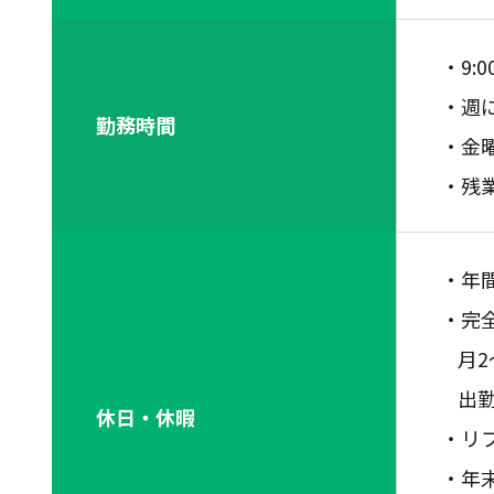
・9:
・週に
勤務時間
・金
・残
・年間
・完
月
出
休日・休暇
・リ
・年