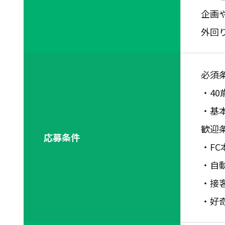
企画
外回
必須
・4
・基
歓迎
応募条件
・F
・自
・接
・好