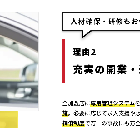
人材確保・研修もお
理由2
充実の開業・
全加盟店に
専用管理システム
施
。必要に応じて求人支援や
補償制度
で万一の事故にも万