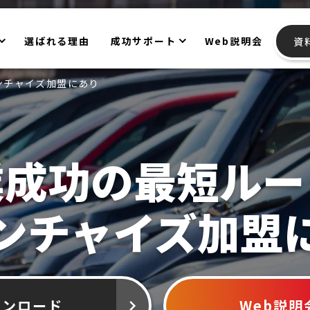
選ばれる理由
成功サポート
Web説明会
資
ンチャイズ加盟にあり
業成功の最短ルー
ンチャイズ加盟
ウンロード
Web説明