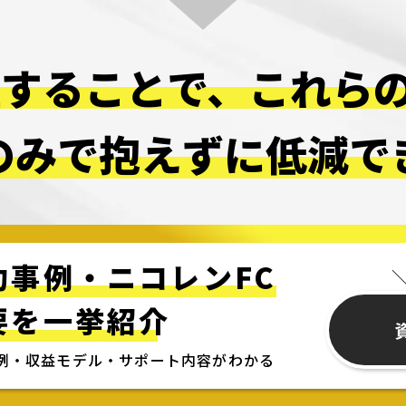
盟することで、
これら
のみで抱えずに
低減で
功事例・ニコレンFC
＼
要を一挙紹介
例・収益モデル・
サポート内容がわかる