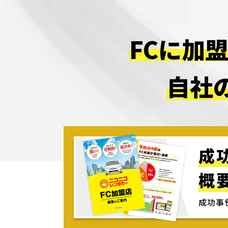
FCに加
自社
成
概
成功事