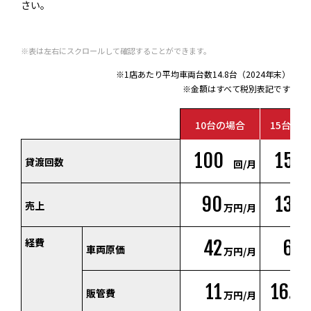
さい。
※表は左右にスクロールして確認することができます。
※1店あたり平均車両台数14.8台（2024年末）
※金額はすべて税別表記です
10台の場合
15台の
100
150
貸渡回数
回/月
90
135
売上
万円/月
経費
42
63
車両原価
万円/月
11
16.5
販管費
万円/月