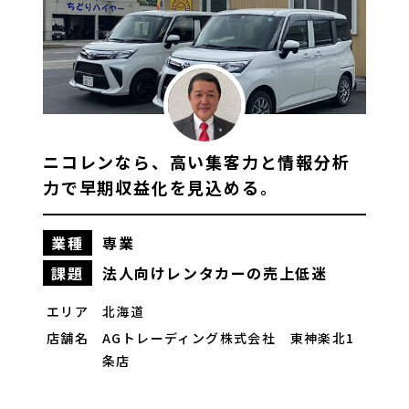
ニコレンなら、高い集客力と情報分析
力で早期収益化を見込める。
業種
専業
課題
法人向けレンタカーの売上低迷
もっと見る
エリア
北海道
店舗名
AGトレーディング株式会社
東神楽北1
条店