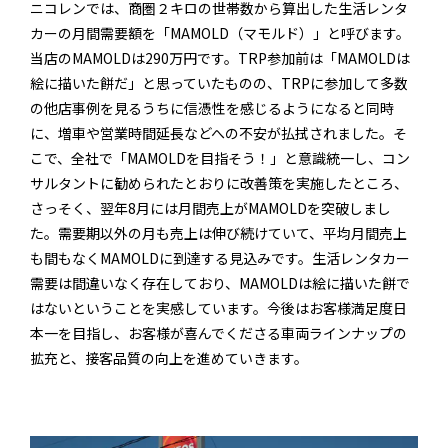
ニコレンでは、商圏２キロの世帯数から算出した生活レンタ
カーの月間需要額を「MAMOLD（マモルド）」と呼びます。
当店のMAMOLDは290万円です。TRP参加前は「MAMOLDは
絵に描いた餅だ」と思っていたものの、TRPに参加して多数
の他店事例を見るうちに信憑性を感じるようになると同時
に、増車や営業時間延長などへの不安が払拭されました。そ
こで、全社で「MAMOLDを目指そう！」と意識統一し、コン
サルタントに勧められたとおりに改善策を実施したところ、
さっそく、翌年8月には月間売上がMAMOLDを突破しまし
た。需要期以外の月も売上は伸び続けていて、平均月間売上
も間もなくMAMOLDに到達する見込みです。生活レンタカー
需要は間違いなく存在しており、MAMOLDは絵に描いた餅で
はないということを実感しています。今後はお客様満足度日
本一を目指し、お客様が喜んでくださる車両ラインナップの
拡充と、接客品質の向上を進めていきます。