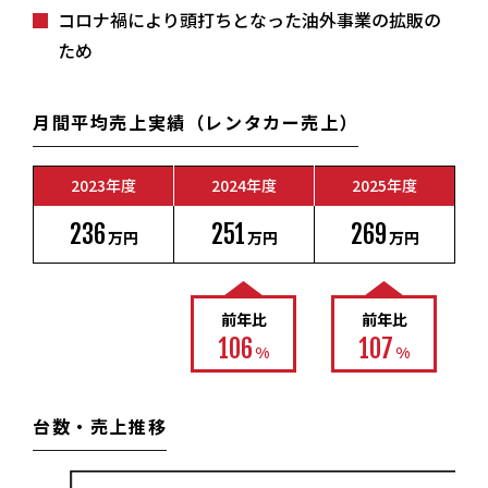
コロナ禍により頭打ちとなった油外事業の拡販の
ため
月間平均売上実績（レンタカー売上）
2023年度
2024年度
2025年度
236
251
269
万円
万円
万円
前年比
前年比
106
107
%
%
台数・売上推移